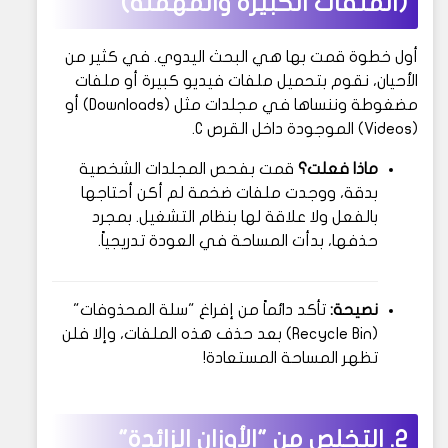
(الملفات الكبيرة والمهملة)
أول خطوة قمت بها هي البحث اليدوي. في كثير من
الأحيان، نقوم بتحميل ملفات فيديو كبيرة أو ملفات
مضغوطة وننساها في مجلدات مثل (Downloads) أو
(Videos) الموجودة داخل القرص C.
ماذا فعلت؟
قمت بفحص المجلدات الشخصية
بدقة، ووجدت ملفات ضخمة لم أكن أحتاجها
بالفعل ولا علاقة لها بنظام التشغيل. بمجرد
حذفها، بدأت المساحة في العودة تدريجياً.
نصيحة:
تأكد دائماً من إفراغ "سلة المحذوفات"
(Recycle Bin) بعد حذف هذه الملفات، وإلا فلن
تظهر المساحة المستعادة!
2. التخلص من "الأوزان الزائدة"