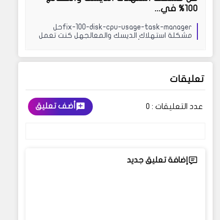
100% في...
fix-100-disk-cpu-usage-task-managerحل
مشكلة استهلاك الديسك والمعالجهل كنت تعمل
على جهازك وفجأة...
تعليقات
أضف تعليق
عدد التعليقات :
0
إضافة تعليق جديد