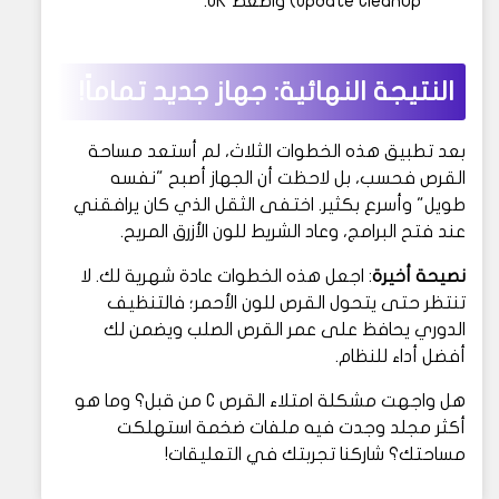
Update Cleanup) واضغط OK.
النتيجة النهائية: جهاز جديد تماماً!
بعد تطبيق هذه الخطوات الثلاث، لم أستعد مساحة
القرص فحسب، بل لاحظت أن الجهاز أصبح "نفسه
طويل" وأسرع بكثير. اختفى الثقل الذي كان يرافقني
عند فتح البرامج، وعاد الشريط للون الأزرق المريح.
نصيحة أخيرة
: اجعل هذه الخطوات عادة شهرية لك. لا
تنتظر حتى يتحول القرص للون الأحمر؛ فالتنظيف
الدوري يحافظ على عمر القرص الصلب ويضمن لك
أفضل أداء للنظام.
هل واجهت مشكلة امتلاء القرص C من قبل؟ وما هو
أكثر مجلد وجدت فيه ملفات ضخمة استهلكت
مساحتك؟ شاركنا تجربتك في التعليقات!