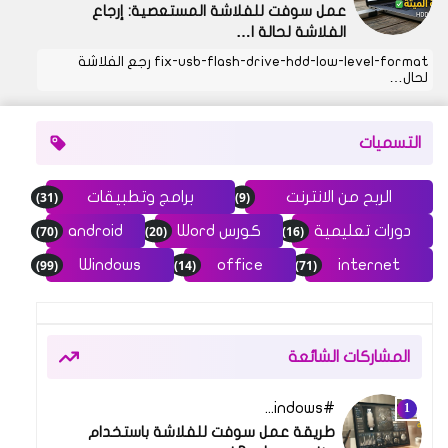
عمل سوفت للفلاشة المستعصية: إرجاع
الفلاشة لحالة ا…
fix-usb-flash-drive-hdd-low-level-format رجع الفلاشة
لحال…
التسميات
(31)
(9)
الربح من الانترنت
برامج وتطبيقات
(70)
(20)
(16)
دورات تعليمية
كورس Word
android
(99)
(14)
(71)
Windows
office
internet
المشاركات الشائعة
Windows
11 نوفمبر 2024
طريقة عمل سوفت للفلاشة باستخدام