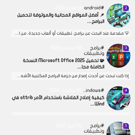
android
06 فبراير 2025
📌 أفضل المواقع المجانية والموثوقة لتحميل
البرامج…
💡 مقدمة عند البحث عن برامج، تطبيقات أو ألعاب جديدة، من ا…
برامج
08 نوفمبر 2025
وتطبيقات
🧩 تحميل Microsoft Office 2025 النسخة
الكاملة مجا…
إذا كنت تبحث عن أحدث إصدار من حزمة البرامج المكتبية الأشه…
Windows
08 نوفمبر 2024
كيفية إصلاح الفلاشة باستخدام الأمر attrib في
Wind…
برامج
09 أبريل 2026
وتطبيقات