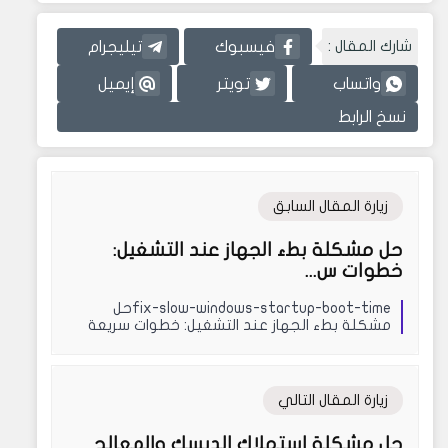
شارك المقال :
فيسبوك
تيليجرام
واتساب
تويتر
إيميل
نسخ الرابط
زيارة المقال السابق
حل مشكلة بطء الجهاز عند التشغيل:
خطوات س...
fix-slow-windows-startup-boot-timeحل
مشكلة بطء الجهاز عند التشغيل: خطوات سريعة
لتسريع إقلاع ال...
زيارة المقال التالي
حل مشكلة استهلاك الديسك والمعالج