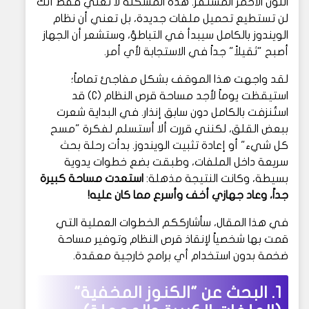
اللون الأحمر المستفز. هذه المشكلة لا تعني فقط أنك
لن تستطيع تحميل ملفات جديدة، بل تعني أن نظام
الويندوز بالكامل سيبدأ في التباطؤ، وستشعر أن الجهاز
أصبح "ثقيلاً" جداً في الاستجابة لأي أمر.
لقد واجهت هذا الموقف بشكل مفاجئ تماماً؛
استيقظت يوماً لأجد مساحة قرص النظام (C) قد
استُنزفت بالكامل دون سابق إنذار. في البداية شعرت
ببعض القلق، لكنني قررت ألا أستسلم لفكرة "مسح
كل شيء" أو إعادة تثبيت الويندوز. بدأت رحلة بحث
سريعة داخل الملفات، وطبقت بضع خطوات يدوية
بسيطة، وكانت النتيجة مذهلة:
استعدت مساحة كبيرة
جداً، وعاد جهازي أخف وأسرع مما كان عليه!
في هذا المقال، سأشارككم الخطوات العملية التي
قمت بها شخصياً لإنقاذ قرص النظام وتوفير مساحة
ضخمة بدون استخدام أي برامج خارجية معقدة.
1. البحث عن "الكنوز المخفية"